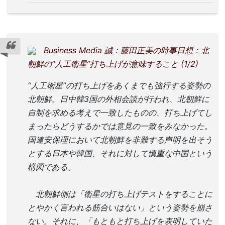
Business Media 誠：藤田正美の時事日想：北
朝鮮の“人工衛星”打ち上げが意味すること (1/2)
“人工衛星”の打ち上げをあくまでも強行する姿勢の
北朝鮮。日中韓3国の外相会談が行われ、北朝鮮に
自制を求める考えで一致したものの、打ち上げてし
まったらどうするかでは意見の一致をみなかった。
国連安保理において北朝鮮を非難する声明を出そう
とする日本や韓国、それに対して慎重な中国という
構図である。
北朝鮮側は「衛星の打ち上げテストをすることに
とやかく言われる筋合いはない」という姿勢を崩さ
ない。それに、「もともと打ち上げを表明していた