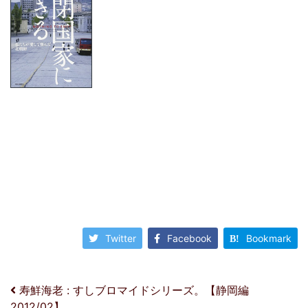
Twitter
Facebook
Bookmark
投稿ナビゲーション
寿鮮海老 : すしブロマイドシリーズ。【静岡編
2012/02】