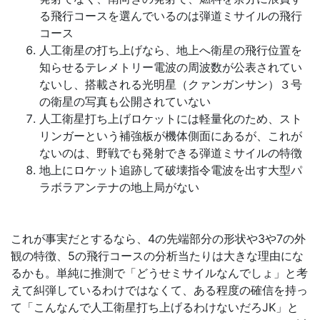
る飛行コースを選んでいるのは弾道ミサイルの飛行
コース
人工衛星の打ち上げなら、地上へ衛星の飛行位置を
知らせるテレメトリー電波の周波数が公表されてい
ないし、搭載される光明星（クァンガンサン）３号
の衛星の写真も公開されていない
人工衛星打ち上げロケットには軽量化のため、スト
リンガーという補強板が機体側面にあるが、これが
ないのは、野戦でも発射できる弾道ミサイルの特徴
地上にロケット追跡して破壊指令電波を出す大型パ
ラボラアンテナの地上局がない
これが事実だとするなら、4の先端部分の形状や3や7の外
観の特徴、5の飛行コースの分析当たりは大きな理由にな
るかも。単純に推測で「どうせミサイルなんでしょ」と考
えて糾弾しているわけではなくて、ある程度の確信を持っ
て「こんなんで人工衛星打ち上げるわけないだろJK」と