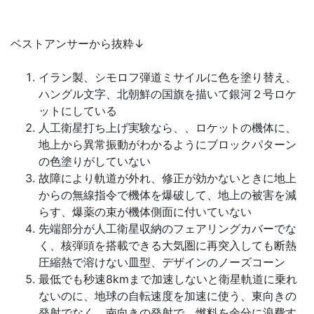
ベストアンサーから抜粋↓
イラン製、シモロフ弾道ミサイルに色を塗り替え、
ハングル文字、北朝鮮の国旗を描いて銀河２号ロケ
ットにしている
人工衛星打ち上げ実験なら、、ロケットの機体に、
地上から異常振動がわかるようにブロックパターン
の色塗りがしていない
故障により軌道が外れ、修正が効かないときに地上
からの無線指令で機体を爆破して、地上の被害を減
らす、爆薬の束が機体側面に付いていない
先端部分が人工衛星収納のフェアリングカバーでな
く、核弾頭を搭載できる大気圏に再突入しても断熱
圧縮熱で溶けない皿型、デザインのノーズコーン
最低でも秒速8kmまで加速しないと衛星軌道に乗れ
ないのに、地球の自転速度を加速に使う、東向きの
発射でなく、南向きの発射で、燃料を余分に浪費す