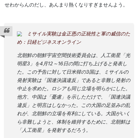
せわからんのだし、あんまり熱くなりすぎませんよう。
ミサイル実験は金正恩の正統性と軍の威信のた
め：日経ビジネスオンライン
北朝鮮の朝鮮宇宙空間技術委員会は、人工衛星「光
明星3」を4月12～16日の間に打ち上げると発表し
た。この予告に対して日米韓の3国は、ミサイルの
発射実験は「国連決議違反」であると非難し発射の
中止を求めた。ロシアも同じ立場を明らかにした。
他方、中国は「憂慮」を示しただけで、「国連決議
違反」と明言はしなかった。この大国の足並みの乱
れが、北朝鮮の立場を有利にしている。大国がいく
ら非難しようと、体制を維持するために、北朝鮮は
「人工衛星」を発射するだろう。