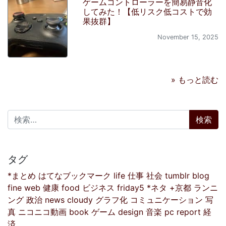
ゲームコントローラーを簡易静音化
してみた！【低リスク低コストで効
果抜群】
November 15, 2025
» もっと読む
検索:
タグ
*まとめ
はてなブックマーク
life
仕事
社会
tumblr
blog
fine
web
健康
food
ビジネス
friday5
*ネタ
+京都
ランニ
ング
政治
news
cloudy
グラフ化
コミュニケーション
写
真
ニコニコ動画
book
ゲーム
design
音楽
pc
report
経
済