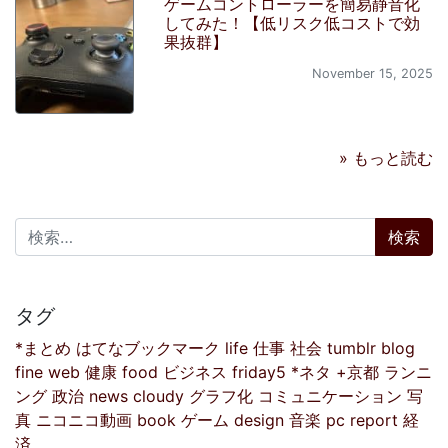
ゲームコントローラーを簡易静音化
してみた！【低リスク低コストで効
果抜群】
November 15, 2025
» もっと読む
検索:
タグ
*まとめ
はてなブックマーク
life
仕事
社会
tumblr
blog
fine
web
健康
food
ビジネス
friday5
*ネタ
+京都
ランニ
ング
政治
news
cloudy
グラフ化
コミュニケーション
写
真
ニコニコ動画
book
ゲーム
design
音楽
pc
report
経
済