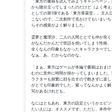
「東方の書籍を読んでみようキャンペーン」
から随分立ってしまったのだけど（よく考え
としての第1弾である「東方香霖堂」。主人
こないので、二次創作で見かけてもいまいち
らその感覚がよく解りました。
霊夢と魔理沙、二人の人間ととても仲が良く
がなんだかんだで世話を焼いてしまう性格、
全くなんの印象もなかったキャラクターでし
なぁ。あ、だからなのかな。
「まぁ、東方はゲームが本編で書籍はおまけ
むのに意外に時間が掛かってしまいました。
ラクターも頻繁に顔を出すので飽きずに楽し
がとても印象的でした。紫ってなんかよく解
写があるけれども。
なにはともあれ、東方の設定というかエピソ
たい人には、オススメです。ただし、本作中