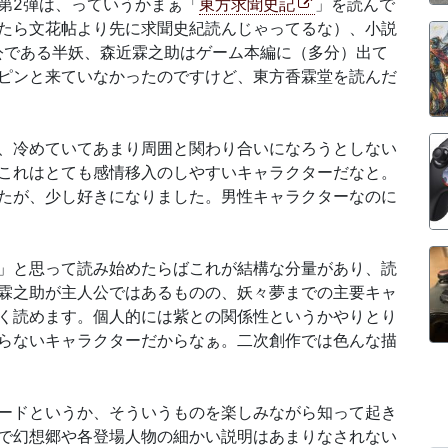
第2弾は、っていうかまぁ「
東方求聞史記
」を読んで
たら文花帖より先に求聞史紀読んじゃってるな）、小説
公である半妖、森近霖之助はゲーム本編に（多分）出て
ピンと来ていなかったのですけど、東方香霖堂を読んだ
、冷めていてあまり周囲と関わり合いになろうとしない
これはとても感情移入のしやすいキャラクターだなと。
たが、少し好きになりました。男性キャラクターなのに
」と思って読み始めたらばこれが結構な分量があり、読
霖之助が主人公ではあるものの、妖々夢までの主要キャ
く読めます。個人的には紫との関係性というかやりとり
らないキャラクターだからなぁ。二次創作では色んな描
ードというか、そういうものを楽しみながら知って起き
で幻想郷や各登場人物の細かい説明はあまりなされない