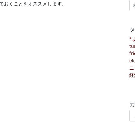
検
でおくことをオススメします。
*
tu
fr
cl
ニ
経
カ