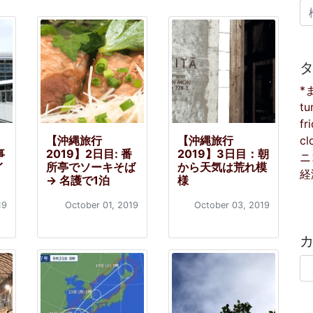
検
*
tu
fr
cl
【沖縄旅行
【沖縄旅行
事
2019】2日目: 番
2019】3日目：朝
ニ
イ
所亭でソーキそば
から天気は荒れ模
経
→ 名護で1泊
様
19
October 01, 2019
October 03, 2019
カ