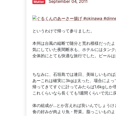
September 04, 2011
Mutter
というわけで帰って参りました。
本州は台風の縦断で随分と荒れ模様だったよ
気にしていた夜間断水も、ホテルにはタンク
全体的にとても快適な旅行でした。ビールは
ちなみに、石垣島では連日、美味しいものば
あーこれは確実に3kgは太った、場合によっ
帰ってきてすぐに計ってみたらば1.6kgし
これくらいなら長くても1週間くらいで元に
体の組成が…とか言えれば良いんでしょうけ
食の好みが肉より魚・野菜。脂っこいものよ