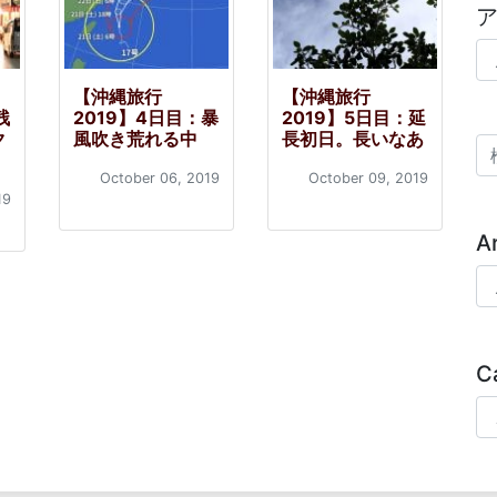
ア
【沖縄旅行
【沖縄旅行
残
2019】4日目：暴
2019】5日目：延
ク
風吹き荒れる中
長初日。長いなあ
検
October 06, 2019
October 09, 2019
19
A
Ar
C
Ca