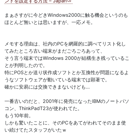
ントを設定する方法 – Japan
まぁさすがに今どきWindows2000に触る機会というのも
ほとんど無いとは思いますが、一応メモ。
メモする理由は、社内のPCを網羅的に調べてリスト化し
てみたところ古い端末がまだごろごろあって、
そう言う端末ではWindows 2000が結構生き残っているこ
とが判明したので。
特にPOSとか送り状作成ソフトとか互換性が問題になるよ
うなソフトウェアが動いている端末では顕著で。
確かに安易には交換できまないけども…
一番古いのだと、2001年に発売になったIBMのノートパソ
コン、ThinkPadT23が使われてた。
もう10年前。
しかも驚いたことに、そのPCをあてがわれてそのまま使
い続けてたスタッフがいたｗ