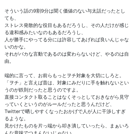
そういう話の9割9分は聞く価値のない与太話だったとし
ても、
ストレス発散的な役目もあるだろうし、その人だけが感じ
る違和感みたいなのもあるだろうし、
人が勝手にやってる分には許容してあげれば良いんじゃな
いのかな。
それがバカな言動であるのは変わらないけど、やるのは自
由。
端的に言って、お前らもっとヲチ対象を大切にしろと。
「ヲチ」と言えば昔は、対象にみだりに手を触れないとい
うのが鉄則だったと思うのですよ。
直接コンタクト取ることはなくそっとしておきながら見守
っていくというのがルールだったと思うんだけど、
Twitterで晒しやすくなったおかげで人が人に干渉しすぎ
るような。
見かけたものを片っ端から叩き潰していったら、まぁいろ
んな意味でつまんないじゃない。