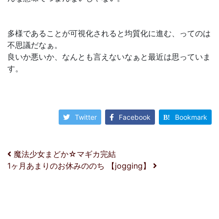
多様であることが可視化されると均質化に進む、ってのは
不思議だなぁ。
良いか悪いか、なんとも言えないなぁと最近は思っていま
す。
Twitter
Facebook
Bookmark
投稿ナビゲーション
魔法少女まどか☆マギカ完結
1ヶ月あまりのお休みののち 【jogging】