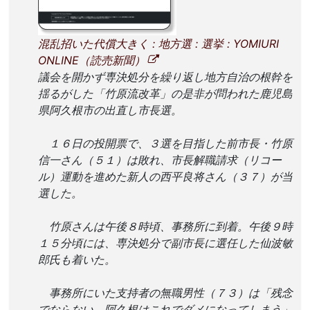
混乱招いた代償大きく : 地方選 : 選挙 : YOMIURI
ONLINE（読売新聞）
議会を開かず専決処分を繰り返し地方自治の根幹を
揺るがした「竹原流改革」の是非が問われた鹿児島
県阿久根市の出直し市長選。
１６日の投開票で、３選を目指した前市長・竹原
信一さん（５１）は敗れ、市長解職請求（リコー
ル）運動を進めた新人の西平良将さん（３７）が当
選した。
竹原さんは午後８時頃、事務所に到着。午後９時
１５分頃には、専決処分で副市長に選任した仙波敏
郎氏も着いた。
事務所にいた支持者の無職男性（７３）は「残念
でならない。阿久根はこれでダメになってしまう」