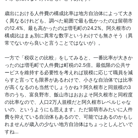
歳出における人件費の構成比率は地方自治体によって大き
く異なるけれども、調べた範囲で最も低かったのは留萌市
の12.4%、最も高かったのは増毛町の24.2%。阿久根市の
構成比はまぁ別に異常な数字というわけでも無さそう（異
常でないから良いと言うことではないが）。
一方で「税収との比較」をしてみると、一番比率が大きか
ったのは増毛町で人件費は町税の2.5倍。最低限の公共サ
ービスを維持する必要性を考えれば規模に応じて職員を減
らすと言っても限界があるわけで、小さな自治体では比率
が高くなるのも当然でしょうかね？阿久根市と同規模の3
市のうち、富良野市、飯山市はおおよそ阿久根市と同程度
の比率なので、人口2万人規模だと阿久根市レベルじゃな
いの、というようにも思えます。ただ留萌市みたいに人件
費を抑えている自治体もあるので、可能ではあるのかもし
れませんが歳入の少ない地方自治体はちょっとしんどいで
すね…