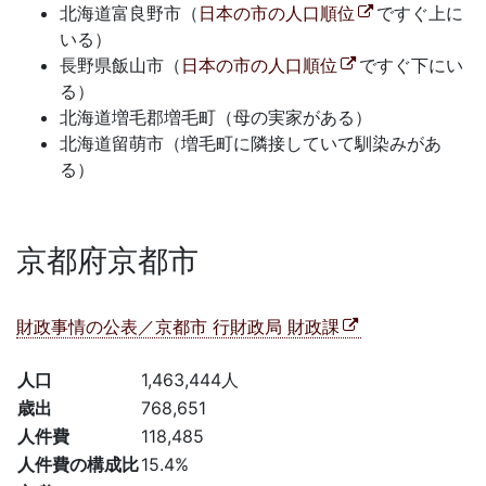
北海道富良野市（
日本の市の人口順位
ですぐ上に
いる）
長野県飯山市（
日本の市の人口順位
ですぐ下にい
る）
北海道増毛郡増毛町（母の実家がある）
北海道留萌市（増毛町に隣接していて馴染みがあ
る）
京都府京都市
財政事情の公表／京都市 行財政局 財政課
人口
1,463,444人
歳出
768,651
人件費
118,485
人件費の構成比
15.4%