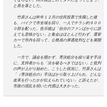
と肩を落とした。
竹原さんは昨年１２月の住民投票で失職した後
も、バイクで市全域を回り、一人でチラシ約９００
０部を配った。告示後は「自分のファンばかりに訴
えても意味がない」と集会はほとんど行わず、選挙
カーで市内を回って、公務員の厚遇批判などを展開
した。
一方で、議会を開かず、専決処分を繰り返す手法
に、支持者からも「法を破るべきではない」と批判
の声が上がり始めた。こうした状況に、竹原さんは
「（専決処分の）手法ばかり取り上げられ、どんな
改革を行ったかが伝えられていない」と訴えたが、
市政の混乱を招いた代償は大きかった。