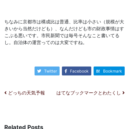
ちなみに京都市は構成比は普通、比率は小さい（規模が大
きいから当然だけども）、なんだけども市の財政事情はす
こぶる悪いです。市民新聞では毎号そんなこと書いてる
し。自治体の運営ってのは大変ですね。
Twitter
Facebook
Bookmark
投稿ナビゲーション
どっちの天気予報
はてなブックマークとわたくし
Related Posts