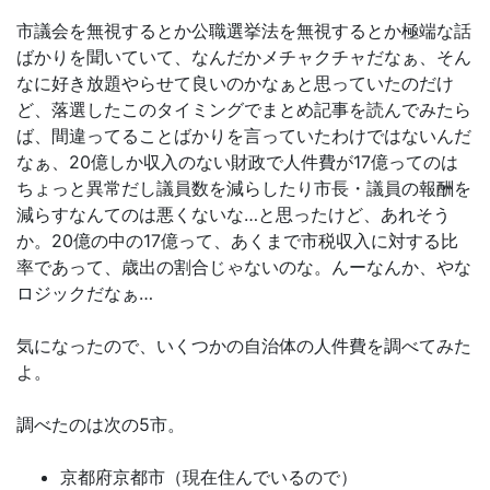
市議会を無視するとか公職選挙法を無視するとか極端な話
ばかりを聞いていて、なんだかメチャクチャだなぁ、そん
なに好き放題やらせて良いのかなぁと思っていたのだけ
ど、落選したこのタイミングでまとめ記事を読んでみたら
ば、間違ってることばかりを言っていたわけではないんだ
なぁ、20億しか収入のない財政で人件費が17億ってのは
ちょっと異常だし議員数を減らしたり市長・議員の報酬を
減らすなんてのは悪くないな…と思ったけど、あれそう
か。20億の中の17億って、あくまで市税収入に対する比
率であって、歳出の割合じゃないのな。んーなんか、やな
ロジックだなぁ…
気になったので、いくつかの自治体の人件費を調べてみた
よ。
調べたのは次の5市。
京都府京都市（現在住んでいるので）