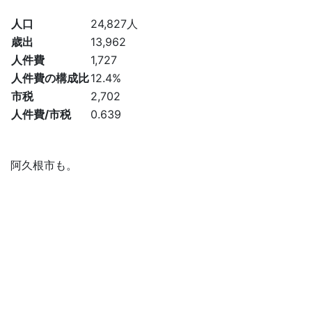
人口
24,827人
歳出
13,962
人件費
1,727
人件費の構成比
12.4%
市税
2,702
人件費/市税
0.639
阿久根市も。