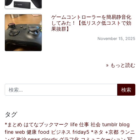
ゲームコントローラーを簡易静音化
してみた！【低リスク低コストで効
果抜群】
November 15, 2025
» もっと読む
検索:
タグ
*まとめ
はてなブックマーク
life
仕事
社会
tumblr
blog
fine
web
健康
food
ビジネス
friday5
*ネタ
+京都
ランニ
ング
政治
news
cloudy
グラフ化
コミュニケーション
写