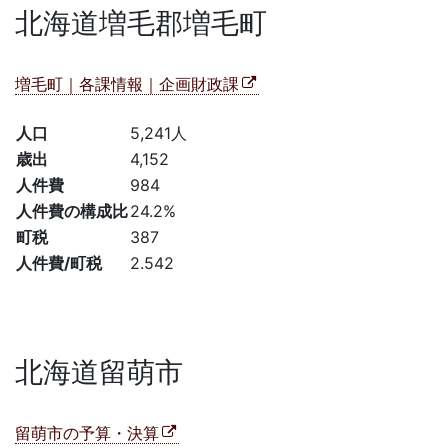
北海道増毛郡増毛町
増毛町｜各課情報｜企画財政課
人口
5,241人
歳出
4,152
人件費
984
人件費の構成比
24.2%
町税
387
人件費/町税
2.542
北海道留萌市
留萌市の予算・決算