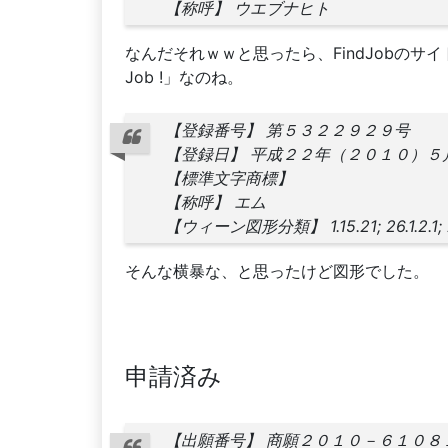
【称呼】 ウエブナヒト
なんだそれｗｗと思ったら、FindJobのサイ
Job !」なのね。
【登録番号】 第５３２２９２９号
【登録日】 平成２２年（２０１０）５
【標準文字商標】
【称呼】 エム
【ウィーン図形分類】 1.15.21; 26.1.2.1; 26.
そんな横暴な、と思ったけど図形でした。
申請済み
【出願番号】 商願２０１０－６１０８