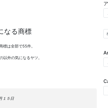
ア
になる商標
検
商標は全部で55件。
A
もの以外の気になるヤツ。
Ar
C
Ca
月１５日