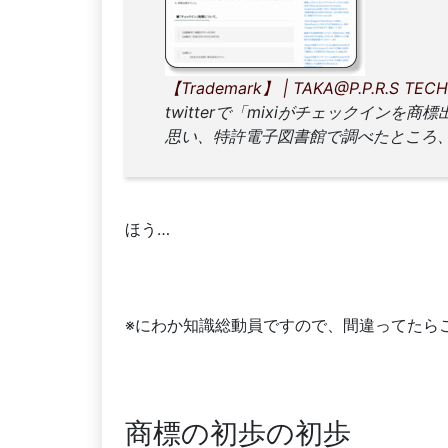
【Trademark】 | TAKA@P.P.R.S TECH!!
twitterで「mixiがチェックイン
思い、特許電子図書館で調べたところ
ほう…
※にわか知識総動員ですので、間違ってたら
商標の初歩の初歩