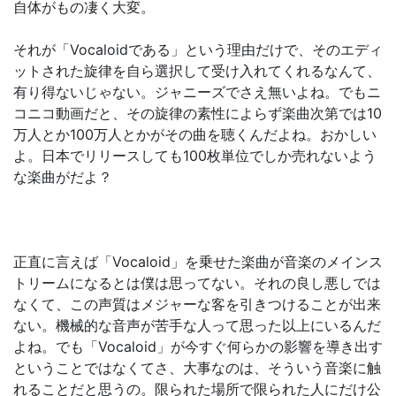
自体がもの凄く大変。
それが「Vocaloidである」という理由だけで、そのエディ
ットされた旋律を自ら選択して受け入れてくれるなんて、
有り得ないじゃない。ジャニーズでさえ無いよね。でもニ
コニコ動画だと、その旋律の素性によらず楽曲次第では10
万人とか100万人とかがその曲を聴くんだよね。おかしい
よ。日本でリリースしても100枚単位でしか売れないよう
な楽曲がだよ？
正直に言えば「Vocaloid」を乗せた楽曲が音楽のメインス
トリームになるとは僕は思ってない。それの良し悪しでは
なくて、この声質はメジャーな客を引きつけることが出来
ない。機械的な音声が苦手な人って思った以上にいるんだ
よね。でも「Vocaloid」が今すぐ何らかの影響を導き出す
ということではなくてさ、大事なのは、そういう音楽に触
れることだと思うの。限られた場所で限られた人にだけ公