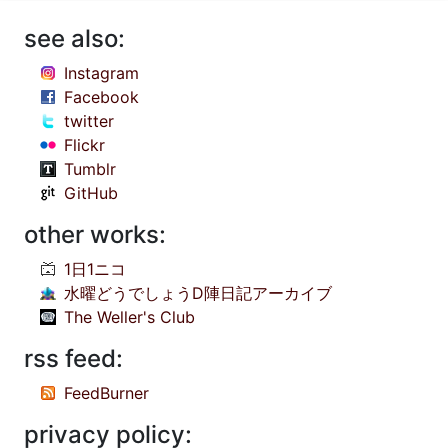
see also:
Instagram
Facebook
twitter
Flickr
Tumblr
GitHub
other works:
1日1ニコ
水曜どうでしょうD陣日記アーカイブ
The Weller's Club
rss feed:
FeedBurner
privacy policy: