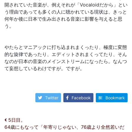
開されていた音楽が、例えそれが「Vocaloidだから」とい
う理由であっても多くの人に聴かれている現状は、きっと
何年か後に日本で生み出される音楽に影響を与えると思
う。
やたらとマニアックに打ち込まれまくったり、極度に変態
的な旋律であったり、エディットされまくってたり、そん
なのが日本の音楽のメインストリームになったら。なんつ
て妄想しているわけですが。ですが。
Twitter
Facebook
Bookmark
投稿ナビゲーション
5日目。
64歳にもなって「年寄りじゃない、76歳より全然若いだ