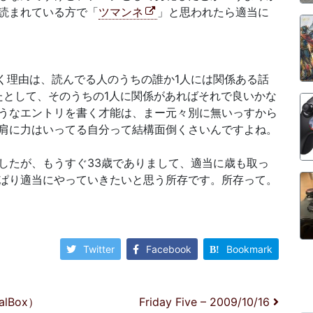
読まれている方で「
ツマンネ
」と思われたら適当に
く理由は、読んでる人のうちの誰か1人には関係ある話
いたとして、そのうちの1人に関係があればそれで良いかな
うなエントリを書く才能は、まー元々別に無いっすから
肩に力はいってる自分って結構面倒くさいんですよね。
したが、もうすぐ33歳でありまして、適当に歳も取っ
ぱり適当にやっていきたいと思う所存です。所存って。
Twitter
Facebook
Bookmark
lBox）
Friday Five – 2009/10/16