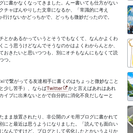
グに書かなくなってきました。んー書いても仕方がない
クチャぼんやりした文章になるか、「常識的に考え
ゃ行けないかどっちかで、どっちも微妙だったので。
チとかあるかっていうとそうでもなくて、なんかよくわ
くこう思うけどなんでそうなのかはよくわからんとか、
ておきたいと思いつつも、別にオチもなんにもなくて読
つつ。
ixiで繋がってる友達相手に書くのはちょっと微妙なこと
と少し苦手）、ならば
Twitter
かと言えばあれはあれ
カイブに出来ないとかで自分的に消化不良だしなーと
たまま放置されたり、非公開のメモ用ブログに書かれて
別にと最近は思うようになりました。「読んでも面白い
じなんですけど、ブログとして劣化したとかいうよりか