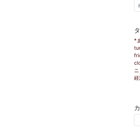
検
*
tu
fr
cl
ニ
経
カ