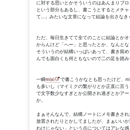
に対する思いとかそういうのはあんまりブロ
という部分もあるし、書こうとするとメチャ
て…」みたいな文章になって結論を出さなき
ただ、毎日生きてて全てのことに結論とかオ
からんけど「へー」と思ったとか、なんとな
そういうのが結構いっぱいあって、書き留め
んでも面白くも何ともないので二の足を踏み
一瞬
mixi
で書こうかなとも思ったけど、m
も多いし（マイミクの繋がりとか正直に言う
で文字数少なすぎとか公開され過ぎとかアー
か。
まぁそんなんで、結構ノートにメモ書きされ
放置されたりとかしてましたが、まぁいいか
わけじゃない」という点についてはアレな感