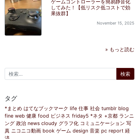
ゲームコントローラーを簡易静音化
してみた！【低リスク低コストで効
果抜群】
November 15, 2025
» もっと読む
検索:
タグ
*まとめ
はてなブックマーク
life
仕事
社会
tumblr
blog
fine
web
健康
food
ビジネス
friday5
*ネタ
+京都
ランニ
ング
政治
news
cloudy
グラフ化
コミュニケーション
写
真
ニコニコ動画
book
ゲーム
design
音楽
pc
report
経
済