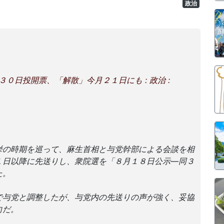
政治
３０日投開票、「解散」今月２１日にも : 政治 :
挙の時期を巡って、麻生首相と与党幹部による会談を相
１日以降に先送りし、衆院選を「８月１８日公示―同３
た。
与党と調整したが、与党内の先送りの声が強く、妥協
向だ。