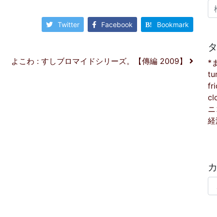
検
Twitter
Facebook
Bookmark
よこわ : すしブロマイドシリーズ。【傳編 2009】
*
tu
fr
cl
ニ
経
カ