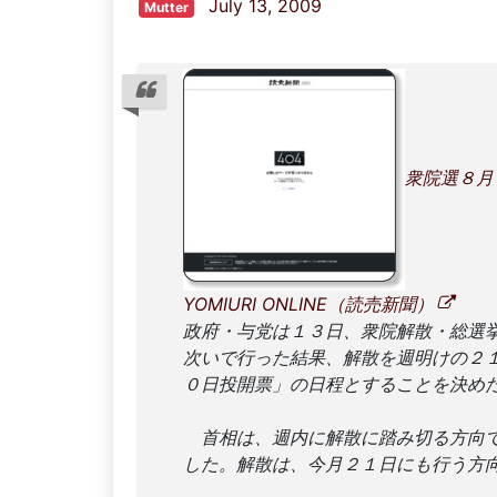
July 13, 2009
Mutter
衆院選８月
YOMIURI ONLINE（読売新聞）
政府・与党は１３日、衆院解散・総選
次いで行った結果、解散を週明けの２
０日投開票」の日程とすることを決め
首相は、週内に解散に踏み切る方向で
した。解散は、今月２１日にも行う方