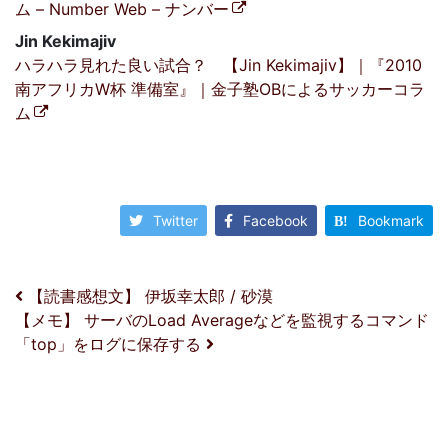
ム – Number Web – ナンバー
Jin Kekimajiv
ハラハラ見れた良い試合？ 【Jin Kekimajiv】｜『2010
南アフリカW杯 準備室』｜金子塾OBによるサッカーコラ
ム
Twitter
Facebook
Bookmark
投稿ナビゲーション
【読書感想文】 伊坂幸太郎 / 砂漠
【メモ】 サーバのLoad Averageなどを監視するコマンド
「top」をログに保存する