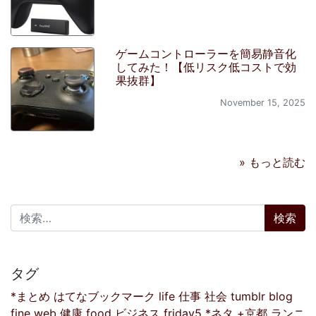
ゲームコントローラーを簡易静音化
してみた！【低リスク低コストで効
果抜群】
November 15, 2025
» もっと読む
検索:
タグ
*まとめ
はてなブックマーク
life
仕事
社会
tumblr
blog
fine
web
健康
food
ビジネス
friday5
*ネタ
+京都
ランニ