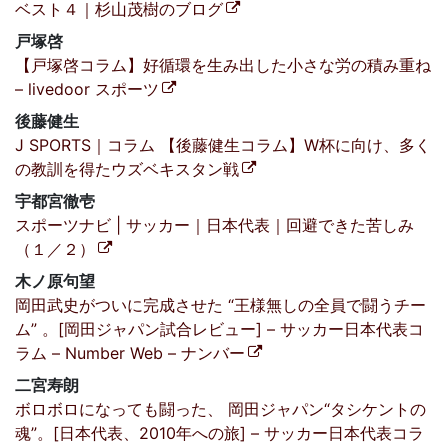
ベスト４｜杉山茂樹のブログ
戸塚啓
【戸塚啓コラム】好循環を生み出した小さな労の積み重ね
– livedoor スポーツ
後藤健生
J SPORTS｜コラム 【後藤健生コラム】W杯に向け、多く
の教訓を得たウズベキスタン戦
宇都宮徹壱
スポーツナビ | サッカー｜日本代表｜回避できた苦しみ
（１／２）
木ノ原句望
岡田武史がついに完成させた “王様無しの全員で闘うチー
ム” 。[岡田ジャパン試合レビュー] – サッカー日本代表コ
ラム – Number Web – ナンバー
二宮寿朗
ボロボロになっても闘った、 岡田ジャパン“タシケントの
魂”。[日本代表、2010年への旅] – サッカー日本代表コラ