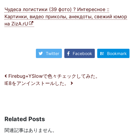
Чудеса логистики (39 фото) ? Интересное ::
Картинки, видео приколы, анекдоты, свежий юмор
на ZizA.rU
Twitter
Facebook
Bookmark
投稿ナビゲーション
Firebug+YSlowで色々チェックしてみた。
IE8をアンインストールした。
Related Posts
関連記事はありません。