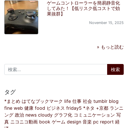
ゲームコントローラーを簡易静音化
してみた！【低リスク低コストで効
果抜群】
November 15, 2025
» もっと読む
検索:
タグ
*まとめ
はてなブックマーク
life
仕事
社会
tumblr
blog
fine
web
健康
food
ビジネス
friday5
*ネタ
+京都
ランニ
ング
政治
news
cloudy
グラフ化
コミュニケーション
写
真
ニコニコ動画
book
ゲーム
design
音楽
pc
report
経