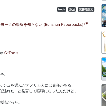
book
政治
読書感想文
の場所を知らない (Bunshun Paperbacks)
by
G-Tools
カ本。
ッシュを選んだアメリカ人には責任がある、
任逃れだ…と発言して喧嘩になったんだけど、
）
未読だった。