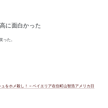
高に面白かった
笑った。
ュをホメ殺し！ – ベイエリア在住町山智浩アメリカ日