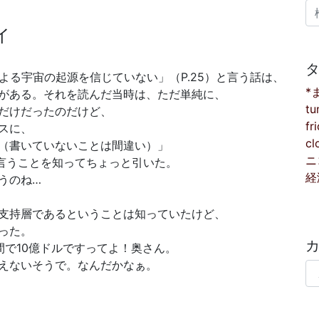
検
イ
よる宇宙の起源を信じていない」（P.25）と言う話は、
*
がある。それを読んだ当時は、ただ単純に、
tu
だけだったのだけど、
fr
スに、
cl
（書いていないことは間違い）」
ニ
と言うことを知ってちょっと引いた。
経
うのね…
支持層であるということは知っていたけど、
った。
間で10億ドルですってよ！奥さん。
えないそうで。なんだかなぁ。
カ