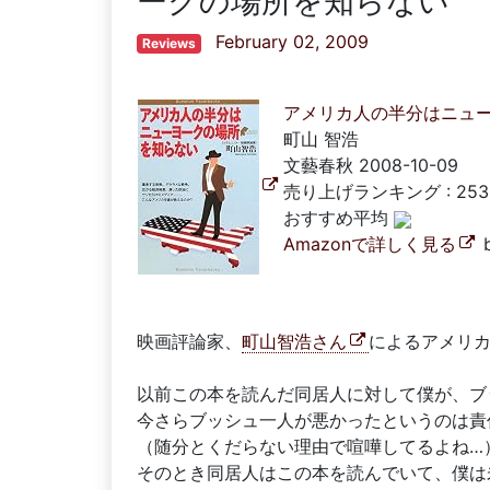
ークの場所を知らない
February 02, 2009
Reviews
アメリカ人の半分はニューヨーク
町山 智浩
文藝春秋 2008-10-09
売り上げランキング : 253
おすすめ平均
Amazonで詳しく見る
映画評論家、
町山智浩さん
によるアメリ
以前この本を読んだ同居人に対して僕が、ブ
今さらブッシュ一人が悪かったというのは責
（随分とくだらない理由で喧嘩してるよね…
そのとき同居人はこの本を読んでいて、僕は