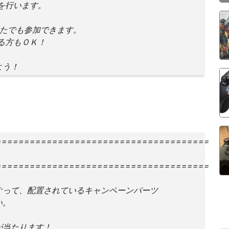
を行います。
なたでも参加できます。
る方もＯＫ！
よう！
======================================
======================================
ぐって、配置されているキャンペーンパーツ
い。
が当たります！