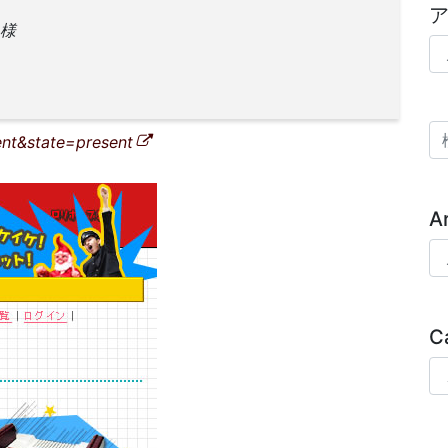
名様
ア
検
ent&state=present
A
Ar
C
Ca