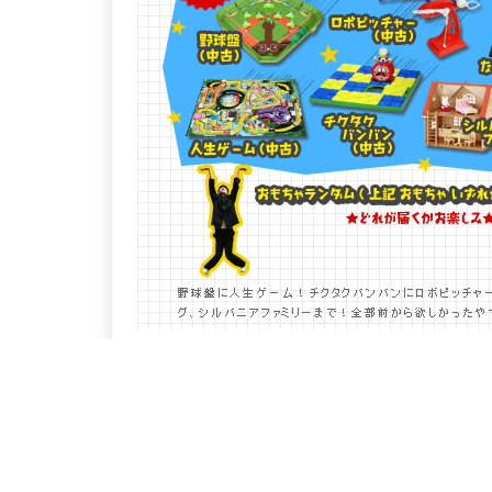
工エｴェｪ（´д｀）ｪェｴエ工工
懐かしすぎるぞｗｗｗ