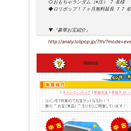
◇おもちゃランダム（※注） ７ 名様
◆ロリポップ！７ヶ月無料延長 ７７ 
▼『豪華お宝紹介』
http://analy.lolipop.jp/7th/?mode=ev