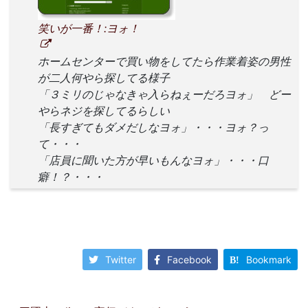
笑いが一番！:ヨォ！
ホームセンターで買い物をしてたら作業着姿の男性
が二人何やら探してる様子
「３ミリのじゃなきゃ入らねぇーだろヨォ」 どー
やらネジを探してるらしい
「長すぎてもダメだしなヨォ」・・・ヨォ？っ
て・・・
「店員に聞いた方が早いもんなヨォ」・・・口
癖！？・・・
Twitter
Facebook
Bookmark