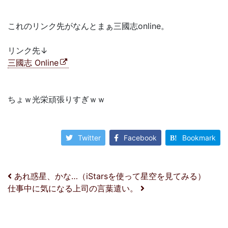
これのリンク先がなんとまぁ三國志online。
リンク先↓
三國志 Online
ちょｗ光栄頑張りすぎｗｗ
Twitter
Facebook
Bookmark
投稿ナビゲーション
あれ惑星、かな…（iStarsを使って星空を見てみる）
仕事中に気になる上司の言葉遣い。