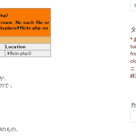
検
*
tu
fr
cl
ニ
経
が、
ので；
カ
PIのもの。