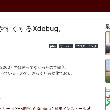
見やすくするXdebug。
php
サーバー
プログラミング
ws2000）では使ってなかったので導入。
なっている）ので、さっくり有効化でおｋ。
。
ファクトリー -: XAMPPならXdebugも簡単インストール