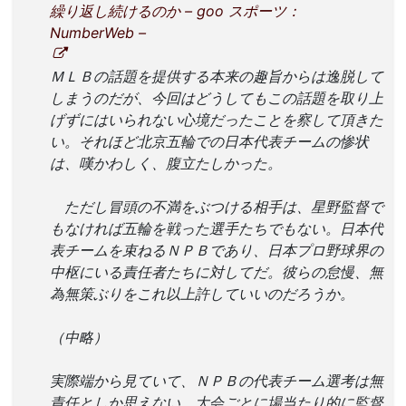
繰り返し続けるのか – goo スポーツ：
NumberWeb –
ＭＬＢの話題を提供する本来の趣旨からは逸脱して
しまうのだが、今回はどうしてもこの話題を取り上
げずにはいられない心境だったことを察して頂きた
い。それほど北京五輪での日本代表チームの惨状
は、嘆かわしく、腹立たしかった。
ただし冒頭の不満をぶつける相手は、星野監督で
もなければ五輪を戦った選手たちでもない。日本代
表チームを束ねるＮＰＢであり、日本プロ野球界の
中枢にいる責任者たちに対してだ。彼らの怠慢、無
為無策ぶりをこれ以上許していいのだろうか。
（中略）
実際端から見ていて、ＮＰＢの代表チーム選考は無
責任としか思えない。大会ごとに場当たり的に監督