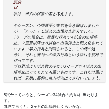
恵袋
私は、審判の保護の差と考えます。
今シーズン、今岡選手が審判を突き飛ばしました
が、「たった」１試合の出場停止処分でした。
Jリーグの場合は、粗暴な行為で４試合の出場停
止。２度目以降は８試合の出場停止と明文化されて
います（暴力行為と判断されると、この倍の処
分）。それも審判への暴力行為という項目を別枠で
作ってです。
プロ野球より試合数の少ないJリーグで４試合の出
場停止はとてもとても重いものです。これだけ重け
れば、安易に審判に暴力行為はできないでしょう。
8試合っていうと、シーズン34試合の約1/4に当たりま
す。
野球で言うと、2ヶ月の出場停止くらいかな。