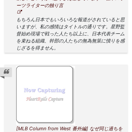
ーツライターの独り言
もちろん日本でもいろいろな報道がされていると思
いますが、私の感情はタイトルの通りです。星野監
督始め現場で戦った人たち以上に、日本代表チーム
を束ねる組織、幹部の人たちの無為無策に憤りを感
じざるを得ません。
[MLB Column from West 番外編] なぜ同じ過ちを