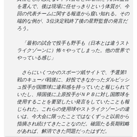
を選んで、後は現場に任せっきりという体質が、今
回の代表チームに関する報道から窺い知れる。その
端的な例が、3位決定戦終了後の星野監督の発言だ
ろう。
「最初の試合で投手も野手も（日本とは違うスト
ライクゾーンに）怖々やってしまった。他の世界で
やっている感じ」
さらにいくつかのスポーツ紙サイトで、予選第1
戦のキューバ戦後に、好投できなかったダルビッシ
ュ投手が国際球に違和感を持っていたと報じられて
いたし、帰国後に上原投手がＮＰＢに対し国際球を
使用することを要望したい発言をしていたことも報
じられた。これらの使用球やストライクゾーンの違
いは、今大会に限ったことではなくずっと以前から
指摘され続けてきたことなのだ。確固たる長期戦略
があれば、解消できた問題だったはずだ。