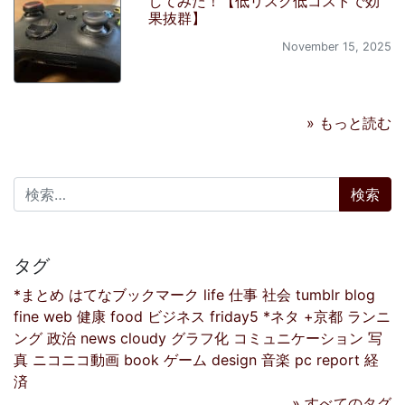
してみた！【低リスク低コストで効
果抜群】
November 15, 2025
» もっと読む
検索:
タグ
*まとめ
はてなブックマーク
life
仕事
社会
tumblr
blog
fine
web
健康
food
ビジネス
friday5
*ネタ
+京都
ランニ
ング
政治
news
cloudy
グラフ化
コミュニケーション
写
真
ニコニコ動画
book
ゲーム
design
音楽
pc
report
経
済
» すべてのタグ