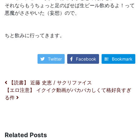
それならもうちょっと足のばせば生ビール飲めるよ！って
悪魔がささやいた（妄想）ので、
ちと飲みに行ってきます。
Twitter
Facebook
Bookmark
投稿ナビゲーション
【読書】 近藤 史恵 / サクリファイス
【エロ注意】 イクイク動画がバカバカしくて格好良すぎ
る件
Related Posts