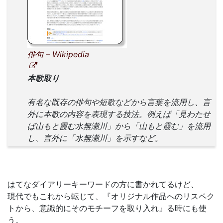
俳句 – Wikipedia
本歌取り
有名な既存の俳句や短歌などから言葉を流用し、言
外に本歌の内容を表現する技法。例えば「見わたせ
ば山もと霞む水無瀬川」から「山もと霞む」を流用
し、言外に「水無瀬川」を示すなど。
はてなダイアリーキーワードの方に書かれてるけど、
現代でもこれから転じて、『オリジナル作品へのリスペク
トから、意識的にそのモチーフを取り入れ』る時にも使
う。