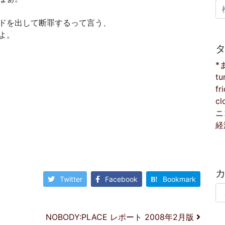
検
ドを出して断罪するって言う、
よ。
*
tu
fr
cl
ニ
経
Twitter
Facebook
Bookmark
カ
NOBODY:PLACE レポート 2008年2月版