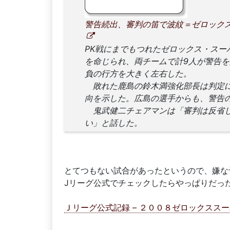
警告続出、審判の笛で波紋＝ゼロックス杯
PK戦にまでもつれたゼロックス・スー
を命じられ、両チームで計9人が警告を
負の行方を大きく左右した。
敗れた鹿島の鈴木満強化部長は判定に
向を示した。広島の選手からも、警告
鬼武健二チェアマンは「審判は反省し
い」と話した。
とてつもない試合があったというので、嫌な
Jリーグ公式でチェックしたらやっぱりだっ
Ｊリーグ公式記録 – ２００８ゼロックスス