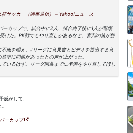
サッカー（時事通信） – Yahoo!ニュース
パーカップで、試合中に2人、試合終了後に1人が退場
受けた。PK戦でもやり直しがあるなど、審判の笛が勝
不服を唱え、Jリーグに意見書とビデオを提出する意
の基準に問題があったとの声が上がった。
ているはず。リーグ開幕までに準備をやり直してほし
予感がして、
た…
ーパーカップ