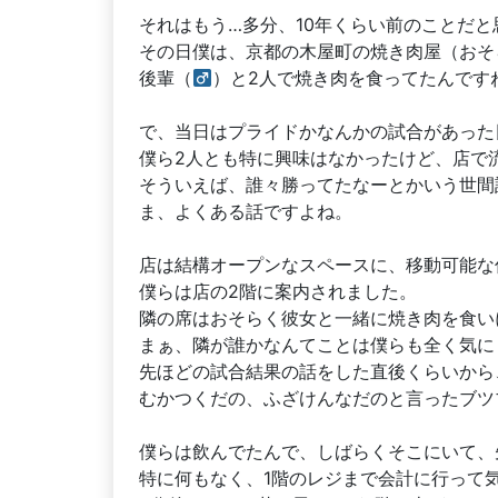
それはもう…多分、10年くらい前のことだと
その日僕は、京都の木屋町の焼き肉屋（おそ
後輩（
）と2人で焼き肉を食ってたんです
で、当日はプライドかなんかの試合があった
僕ら2人とも特に興味はなかったけど、店で
そういえば、誰々勝ってたなーとかいう世間
ま、よくある話ですよね。
店は結構オープンなスペースに、移動可能な
僕らは店の2階に案内されました。
隣の席はおそらく彼女と一緒に焼き肉を食い
まぁ、隣が誰かなんてことは僕らも全く気に
先ほどの試合結果の話をした直後くらいから
むかつくだの、ふざけんなだのと言ったブツ
僕らは飲んでたんで、しばらくそこにいて、
特に何もなく、1階のレジまで会計に行って