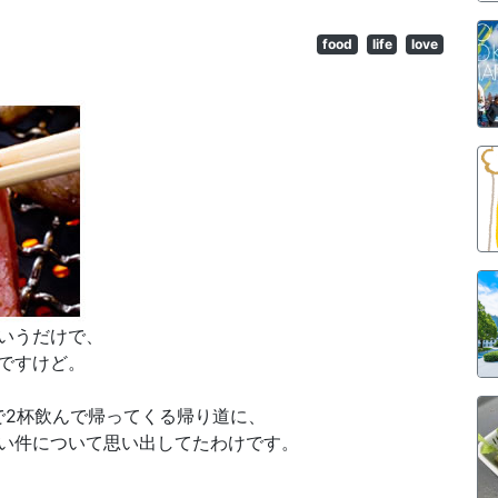
food
life
love
いうだけで、
ですけど。
’sで2杯飲んで帰ってくる帰り道に、
い件について思い出してたわけです。