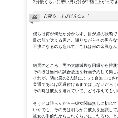
2分後くらいに若い男だけが2階に上がって
お前ら、ふざけんなよ！
僕らは何が何だか分からず、目が点の状態で
目の前で吠える男と、謝りながらその男をな
不快になるのも忘れて、これは何の余興なん
結局のところ、男の支離滅裂な因縁から推測
その彼は当日の試合放送を録画予約して楽し
それが、隣の席の2人組によって台無しにさ
普通であれば因縁付けるまではしないだろう
その時は彼女を連れていて、どう考えても引
そうとは限らんだろー彼女関係無しに切れて
いやでも、その男は明らかに彼女を意識して
彼女の手前だからこれくらいにしたるわ、と