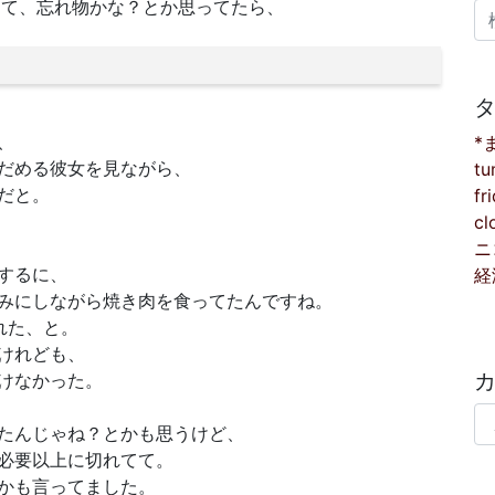
きて、忘れ物かな？とか思ってたら、
検
、
*
だめる彼女を見ながら、
tu
だと。
fr
cl
ニ
するに、
経
みにしながら焼き肉を食ってたんですね。
れた、と。
けれども、
けなかった。
カ
たんじゃね？とかも思うけど、
必要以上に切れてて。
かも言ってました。