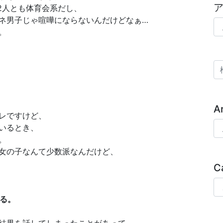
2人とも体育会系だし、
ネ男子じゃ喧嘩にならないんだけどなぁ…
ア
。
検
A
レですけど、
Ar
いるとき、
。
女の子なんて少数派なんだけど、
C
Ca
ある。