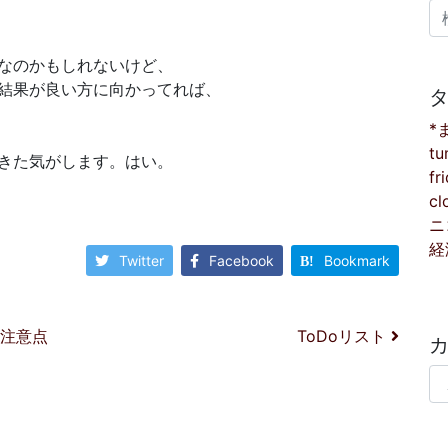
検
なのかもしれないけど、
結果が良い方に向かってれば、
*
tu
きた気がします。はい。
fr
cl
ニ
経
Twitter
Facebook
Bookmark
する注意点
ToDoリスト
カ