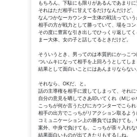
もちろん、下駄にも限りがあるんであまりに
それはただ相手に甘えてるだけなんだけど、
なんつかなーカウンター主体の戦法っていう
相手の方が戦力として勝っていて、場をコン
その度に豊富な引き出しでひっくり返してく
まー大体、女の子と話してるときだけど。
そういうとき、男ってのは本質的にかっこつ
ついムキになって相手を上回ろうとしてしま
結果として面白いことにはあんまりならない
それなら、OKだ、と。
話の主導権を相手に渡してしまって、それに
自分の意見を晒してさあ叩いてくれ（Mじゃ
こっちが何か言うたびにカウンターでこられ
相手の出方でこっちがリアクション取るよう
コミュニケーション上の勝負では負けても、
案外、中身で負けても、こっちが茶々入れな
結果面白いものが出てきたりもするしね。