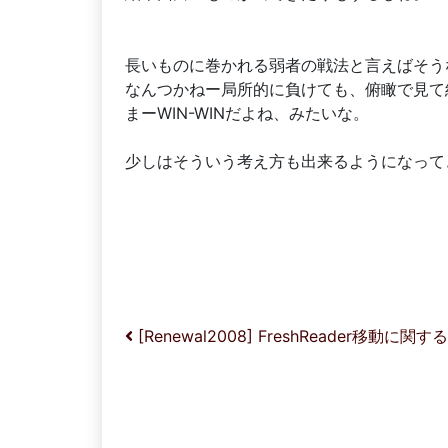
長いものに巻かれる弱者の戦法と言えばそう
なんつかねー局所的に負けても、俯瞰で見て
まーWIN-WINだよね、みたいな。
少しはそういう考え方も出来るようになって
投稿ナビゲーション
[Renewal2008] FreshReader移動に関