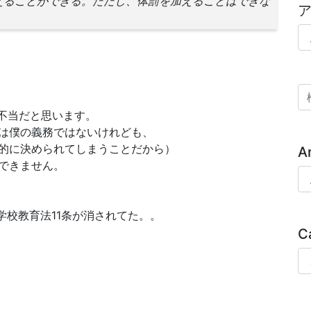
えることができる。ただし、体罰を加えることはできな
ア
検
、不当だと思います。
は僕の義務ではないけれども、
的に決められてしまうことだから）
A
できません。
Ar
学校教育法11条が消されてた。。
C
Ca