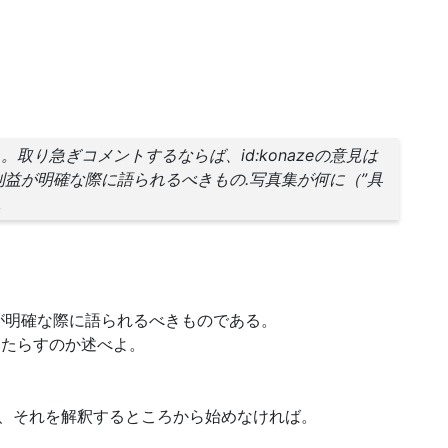
取り急ぎコメントするならば、id:konazeの意見は
益が明確な際に語られるべきもの.写真集が何に（”具
。
が明確な際に語られるべきものである。
もたらすのか述べよ。
、それを解釈するところから始めなければ。