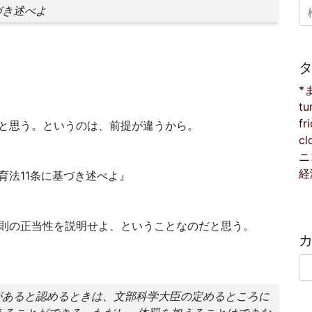
検
づき述べよ
*
tu
fr
と思う。というのは、前提が違うから。
cl
ニ
経
育法11条に基づき述べよ』
則の正当性を説明せよ、ということなのだと思う。
カ
があると認めるときは、文部科学大臣の定めるところに