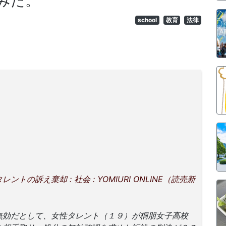
みた。
school
教育
法律
の訴え棄却 : 社会 : YOMIURI ONLINE（読売新
無効だとして、女性タレント（１９）が桐朋女子高校