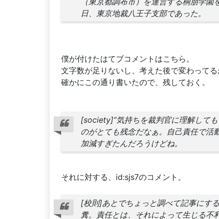
（東京都調布市）を運営する桐朋学園
日、東京地裁八王子支部であった。
僕が付けたはてブコメントはこちら。
文字数が足りないし、考えた後で変わってる
確かにこの通り書いたので、残しておく。
[society]”気持ちを裁判官に理解
のがとても残念だなぁ。自己責任で活
加減すぎたんだろうけどね。
それに対する、id:sjs7のコメント。
[校則]あとでちょっと調べて記事にする。
糞。責任とは、それによって生じる不利