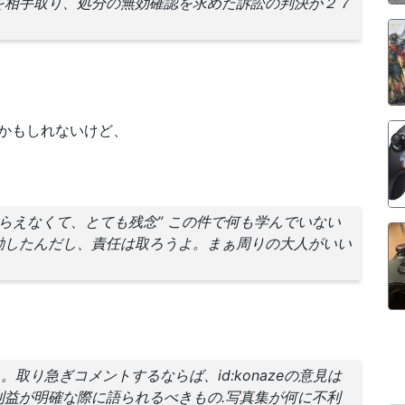
を相手取り、処分の無効確認を求めた訴訟の判決が２７
かもしれないけど、
してもらえなくて、とても残念” この件で何も学んでいない
動したんだし、責任は取ろうよ。まぁ周りの大人がいい
取り急ぎコメントするならば、id:konazeの意見は
益が明確な際に語られるべきもの.写真集が何に不利