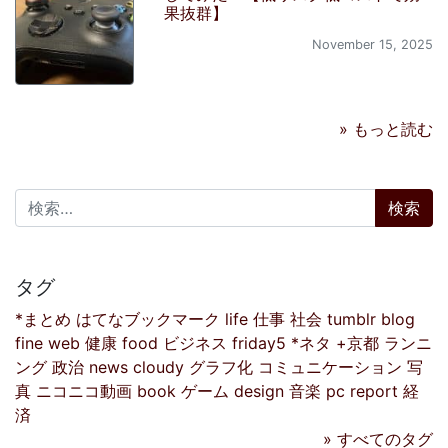
果抜群】
November 15, 2025
» もっと読む
検索:
タグ
*まとめ
はてなブックマーク
life
仕事
社会
tumblr
blog
fine
web
健康
food
ビジネス
friday5
*ネタ
+京都
ランニ
ング
政治
news
cloudy
グラフ化
コミュニケーション
写
真
ニコニコ動画
book
ゲーム
design
音楽
pc
report
経
済
» すべてのタグ