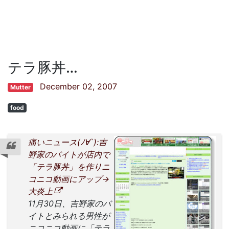
テラ豚丼…
December 02, 2007
Mutter
food
痛いニュース(ﾉ∀`):吉
野家のバイトが店内で
「テラ豚丼」を作りニ
コニコ動画にアップ→
大炎上
11月30日、吉野家のバ
イトとみられる男性が
ニコニコ動画に「テラ