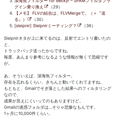
深海魚フィルター for Becky! – SPAMフィルタプラ
グイン乗り換え
（29）
【メモ】 FLVの結合は、FLVMergeで。（＋『送
る』）
（30）
[sleipnir] Sleipnirミーティング？
（36）
Sleipnirネタが上に来てるのは、反射でエントリ書いたの
と、
トラックバック送ったからですね。
毎度、あんまり参考になるような情報が無くて恐縮です
が。
あ、そういえば、深海魚フィルター。
存在を忘れるくらい、きちんと動いてくれてますね。
もともと、Gmailでそぎ落とした結果へのフィルタリング
なので、
成果が見えにくいってのもありますけど。
Gmailの迷惑フォルダは…そりゃ悲惨なもんです。
1ヶ月に10,000件くらい。