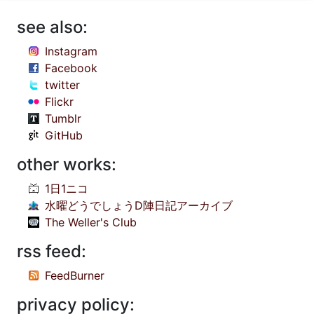
see also:
Instagram
Facebook
twitter
Flickr
Tumblr
GitHub
other works:
1日1ニコ
水曜どうでしょうD陣日記アーカイブ
The Weller's Club
rss feed:
FeedBurner
privacy policy: