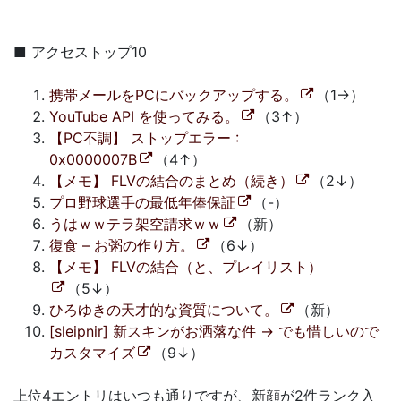
■ アクセストップ10
携帯メールをPCにバックアップする。
（1→）
YouTube API を使ってみる。
（3↑）
【PC不調】 ストップエラー :
0x0000007B
（4↑）
【メモ】 FLVの結合のまとめ（続き）
（2↓）
プロ野球選手の最低年俸保証
（-）
うはｗｗテラ架空請求ｗｗ
（新）
復食 – お粥の作り方。
（6↓）
【メモ】 FLVの結合（と、プレイリスト）
（5↓）
ひろゆきの天才的な資質について。
（新）
[sleipnir] 新スキンがお洒落な件 → でも惜しいので
カスタマイズ
（9↓）
上位4エントリはいつも通りですが、新顔が2件ランク入