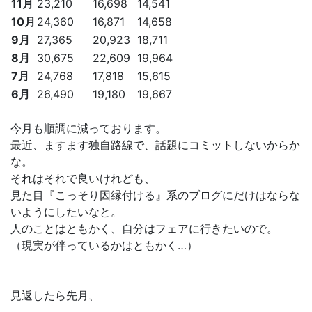
11月
23,210
16,698
14,541
10月
24,360
16,871
14,658
9月
27,365
20,923
18,711
8月
30,675
22,609
19,964
7月
24,768
17,818
15,615
6月
26,490
19,180
19,667
今月も順調に減っております。
最近、ますます独自路線で、話題にコミットしないからか
な。
それはそれで良いけれども、
見た目『こっそり因縁付ける』系のブログにだけはならな
いようにしたいなと。
人のことはともかく、自分はフェアに行きたいので。
（現実が伴っているかはともかく…）
見返したら先月、