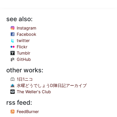
see also:
Instagram
Facebook
twitter
Flickr
Tumblr
GitHub
other works:
1日1ニコ
水曜どうでしょうD陣日記アーカイブ
The Weller's Club
rss feed:
FeedBurner