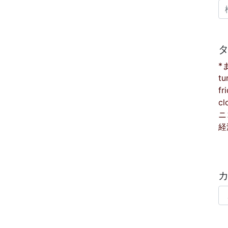
検
*
tu
fr
cl
ニ
経
カ