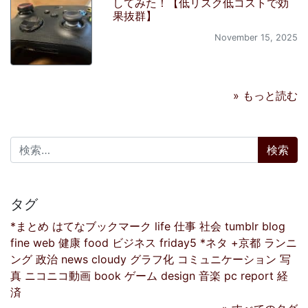
してみた！【低リスク低コストで効
果抜群】
November 15, 2025
» もっと読む
検索:
タグ
*まとめ
はてなブックマーク
life
仕事
社会
tumblr
blog
fine
web
健康
food
ビジネス
friday5
*ネタ
+京都
ランニ
ング
政治
news
cloudy
グラフ化
コミュニケーション
写
真
ニコニコ動画
book
ゲーム
design
音楽
pc
report
経
済