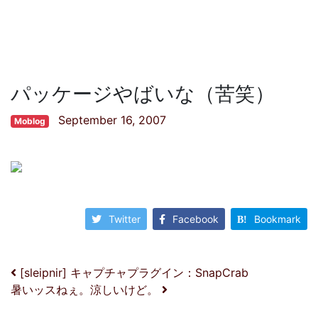
パッケージやばいな（苦笑）
September 16, 2007
Moblog
Twitter
Facebook
Bookmark
投稿ナビゲーション
[sleipnir] キャプチャプラグイン：SnapCrab
暑いッスねぇ。涼しいけど。