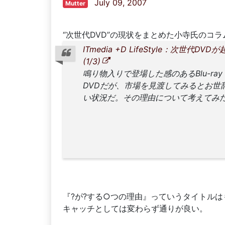
July 09, 2007
Mutter
“次世代DVD”の現状をまとめた小寺氏のコ
ITmedia +D LifeStyle：次世代D
(1/3)
鳴り物入りで登場した感のあるBlu-ray 
DVDだが、市場を見渡してみるとお世
い状況だ。その理由について考えてみ
『?が?する○つの理由』っていうタイトル
キャッチとしては変わらず通りが良い。