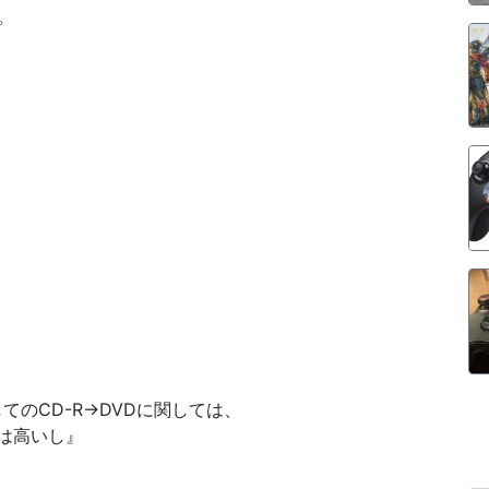
。
てのCD-R→DVDに関しては、
Dは高いし』