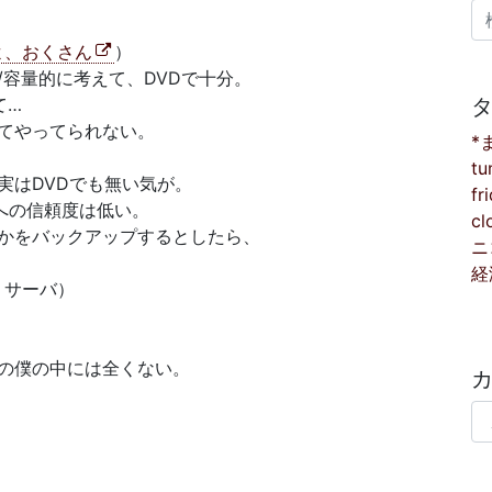
検
てよ、おくさん
）
容量的に考えて、DVDで十分。
て…
てやってられない。
*
tu
実はDVDでも無い気が。
fr
化への信頼度は低い。
cl
かをバックアップするとしたら、
ニ
経
、サーバ）
の僕の中には全くない。
カ