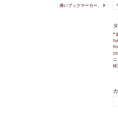
検
痛いブックマーカー。
*
tu
fr
cl
ニ
経
カ