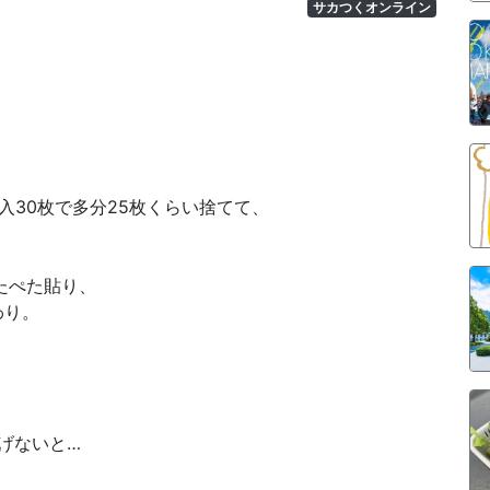
サカつくオンライン
入30枚で多分25枚くらい捨てて、
たぺた貼り、
わり。
げないと…