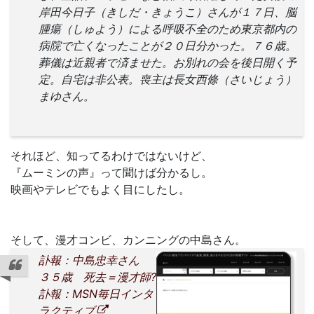
岸田今日子（きしだ・きょうこ）さんが１７日、脳
腫瘍（しゅよう）による呼吸不全のため東京都内の
病院で亡くなったことが２０日分かった。７６歳。
葬儀は近親者で済ませた。お別れの会を後日開く予
定。自宅は非公表。喪主は長女西條（さいじょう）
まゆさん。
それほど、知ってるわけではないけど、
『ムーミンの声』って聞けば分かるし。
映画やテレビでもよく目にしたし。
そして、漫才コンビ、カンニングの中島さん。
訃報：中島忠幸さん
３５歳 死去＝漫才師?
訃報：MSN毎日インタ
ラクティブ