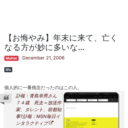
【お悔やみ】年末に来て、亡く
なる方が妙に多いな…
December 21, 2006
Mutter
life
個人的に一番残念だったのはこの人。
訃報：青島幸男さん
７４歳 死去＝放送作
家、タレント、前都知
事?訃報：MSN毎日イ
ンタラクティブ