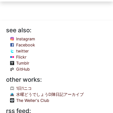
see also:
Instagram
Facebook
twitter
Flickr
Tumblr
GitHub
other works:
1日1ニコ
水曜どうでしょうD陣日記アーカイブ
The Weller's Club
rss feed: