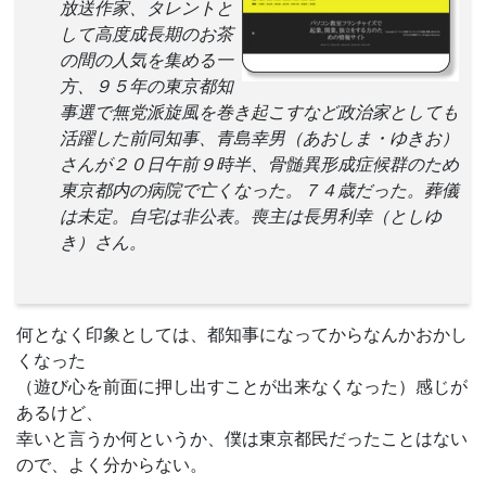
放送作家、タレントと
して高度成長期のお茶
の間の人気を集める一
方、９５年の東京都知
事選で無党派旋風を巻き起こすなど政治家としても
活躍した前同知事、青島幸男（あおしま・ゆきお）
さんが２０日午前９時半、骨髄異形成症候群のため
東京都内の病院で亡くなった。７４歳だった。葬儀
は未定。自宅は非公表。喪主は長男利幸（としゆ
き）さん。
何となく印象としては、都知事になってからなんかおかし
くなった
（遊び心を前面に押し出すことが出来なくなった）感じが
あるけど、
幸いと言うか何というか、僕は東京都民だったことはない
ので、よく分からない。