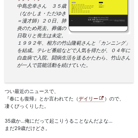
中島忠幸さん ３５歳
（なかしま・ただゆき
＝漫才師）２０日、肺
炎のため死去。葬儀の
日取りと喪主は未定。
１９９２年、相方の竹山隆範さんと「カンニング」
を結成。テレビ番組などで人気を得たが、０４年に
白血病で入院。闘病生活を送るかたわら、竹山さん
が一人で芸能活動を続けていた。
つい最近のニュースで、
『春にも復帰』とか言われてた（
デイリー
）ので、
凄くびっくりした。
35歳か…俺にだって起こりうることなんだよな…
まだ29歳だけどさ。