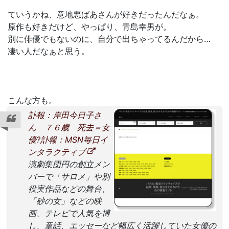
ていうかね、意地悪ばあさんが好きだったんだなぁ。
原作も好きだけど、やっぱり、青島幸男が。
別に俳優でもないのに、自分で出ちゃってるんだから…
凄い人だなぁと思う。
こんな方も。
訃報：岸田今日子さ
ん ７６歳 死去＝女
優?訃報：MSN毎日イ
ンタラクティブ
演劇集団円の創立メン
バーで「サロメ」や別
役実作品などの舞台、
「砂の女」などの映
画、テレビで人気を博
し、童話、エッセーなど幅広く活躍していた女優の