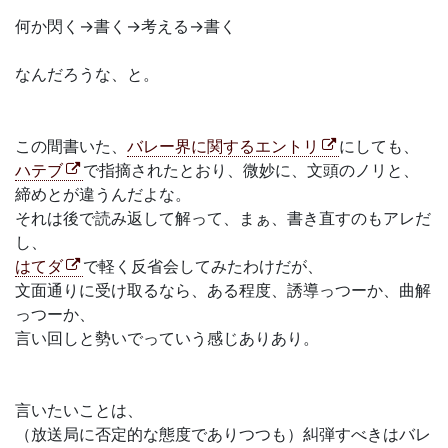
何か閃く→書く→考える→書く
なんだろうな、と。
この間書いた、
バレー界に関するエントリ
にしても、
ハテブ
で指摘されたとおり、微妙に、文頭のノリと、
締めとが違うんだよな。
それは後で読み返して解って、まぁ、書き直すのもアレだ
し、
はてダ
で軽く反省会してみたわけだが、
文面通りに受け取るなら、ある程度、誘導っつーか、曲解
っつーか、
言い回しと勢いでっていう感じありあり。
言いたいことは、
（放送局に否定的な態度でありつつも）糾弾すべきはバレ