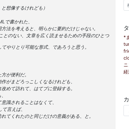
。
検
、と想像するけれども）
MLで書かれた、
用方法を考えると、明らかに要約だけじゃない。
ることのない、文章を広く読ませるための手段のひとつ
*
tu
してやりとり可能な形式、であろうと思う。
fr
cl
ニ
経
た方が便利だ。
動作がまどろっこしくなるけれども、
は改めて訪れて、はてブに登録する。
も、
て意識されることはなくて、
カ
して言えば、
訪れてくれたのと同じだけの意義がある、と。