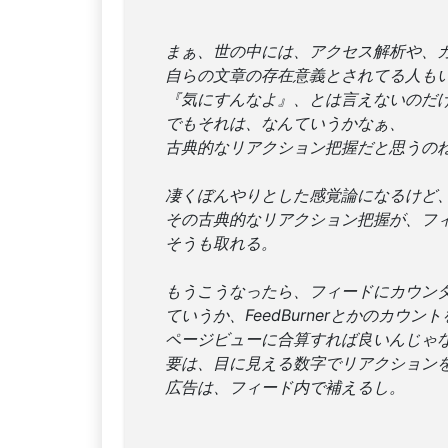
まぁ、世の中には、アクセス解析や、
自らの文章の存在意義とされてる人も
『気にすんなよ』、とは言えないのだ
でもそれは、なんていうかなぁ、
古典的なリアクション把握だと思うの
凄くぼんやりとした感覚論になるけど
その古典的なリアクション把握が、フ
そうも取れる。
もうこうなったら、フィードにカウン
ていうか、FeedBurnerとかのカウン
ページビューに合算すれば良いんじゃ
要は、目に見える数字でリアクション
広告は、フィード内で補えるし。