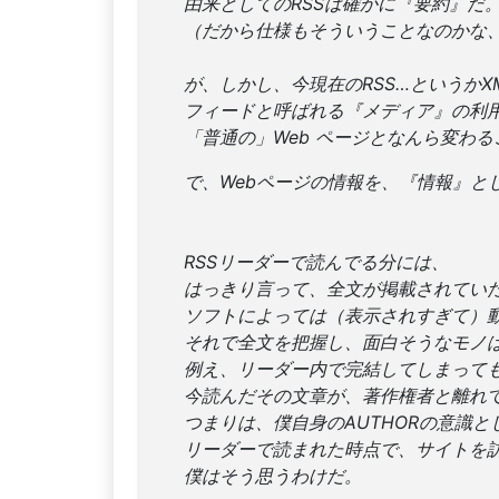
由来としてのRSSは確かに『要約』だ
（だから仕様もそういうことなのかな
が、しかし、今現在のRSS…というかX
フィードと呼ばれる『メディア』の利
「普通の」Web ページとなんら変わ
で、Webページの情報を、『情報』と
RSSリーダーで読んでる分には、
はっきり言って、全文が掲載されてい
ソフトによっては（表示されすぎて）
それで全文を把握し、面白そうなモノ
例え、リーダー内で完結してしまって
今読んだその文章が、著作権者と離れ
つまりは、僕自身のAUTHORの意識と
リーダーで読まれた時点で、サイトを
僕はそう思うわけだ。