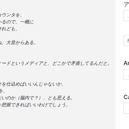
ア
カウンタを、
いるので、一概に
けれども、
検
ね。大昔からある。
、
A
ィードというメディアと、どこかで矛盾してるんだと。
Ar
タを仕込めばいいんじゃないか、
トを、
C
ないのか（脳内で？）、とも思える。
を把握できればいいわけでしょう。
Ca