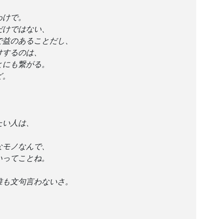
わけで。
だけではない、
で益のあることだし、
けするのは、
とにも繋がる。
ど。
たい人は、
なモノなんで、
いってことね。
誰も文句言わないさ。