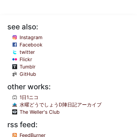
see also:
Instagram
Facebook
twitter
Flickr
Tumblr
GitHub
other works:
1日1ニコ
水曜どうでしょうD陣日記アーカイブ
The Weller's Club
rss feed:
FeedBurner