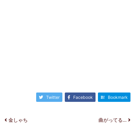
Twitter
Facebook
Bookmark
投稿ナビゲーション
金しゃち
曲がってる…