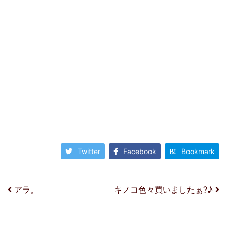
Twitter
Facebook
Bookmark
投稿ナビゲーション
アラ。
キノコ色々買いましたぁ?♪