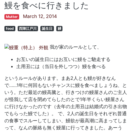
鰻を食べに行きました
March 12, 2014
Mutter
food
西陣江戸川
誕生日
鰻
我が家のルールとして、
お互いの誕生日にはお互いに鰻をご馳走する
土用丑には（当日を外しつつ）鰻を食べる
というルールがあります。まあ2人とも鰻が好きなん
で……1年に何回もないチャンスに鰻を食べましょうね、と
いう。ただ最近の鰻高騰と、行きつけの鰻屋さんのご主人
が怪我して店を閉めてらしたのとで1年半くらい鰻屋さん
に行けなかったのです（去年の土用丑は結婚式の引き出物
でもらった鰻でした）。 で、2人の誕生日をそれぞれ普通
の食事でスルーしてしまい、鰻欲が最高潮に高まってしま
って、なんの脈絡も無く鰻屋に行ってきました。あーう