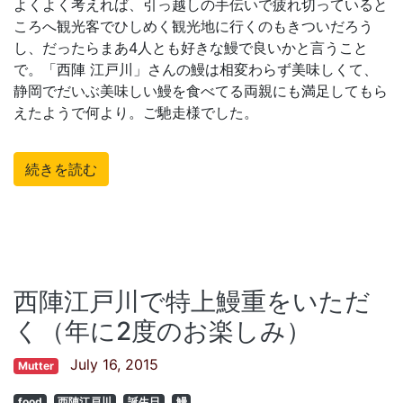
よくよく考えれば、引っ越しの手伝いで疲れ切っていると
ころへ観光客でひしめく観光地に行くのもきついだろう
し、だったらまあ4人とも好きな鰻で良いかと言うこと
で。「西陣 江戸川」さんの鰻は相変わらず美味しくて、
静岡でだいぶ美味しい鰻を食べてる両親にも満足してもら
えたようで何より。ご馳走様でした。
続きを読む
西陣江戸川で特上鰻重をいただ
く（年に2度のお楽しみ）
July 16, 2015
Mutter
food
西陣江戸川
誕生日
鰻