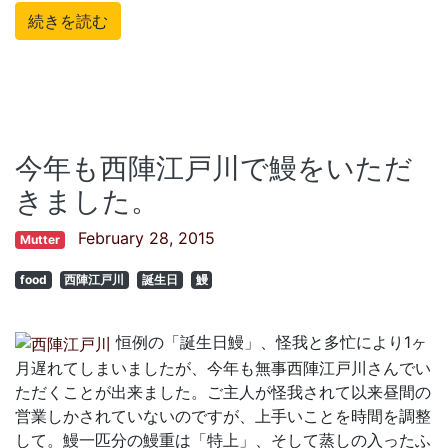
続きを読む
今年も西陣江戸川で鰻をいただ
きました。
February 28, 2015
Mutter
food
西陣江戸川
誕生日
鰻
恒例の「誕生日鰻」、怪我と多忙により1ヶ
月遅れてしまいましたが、今年も無事西陣江戸川さんでい
ただくことが出来ました。ご主人が怪我されて以来昼間の
営業しかされていないのですが、上手いことを時間を調整
して。鰻一匹分の鰻重は「特上」、そして蒸しの入ったふ