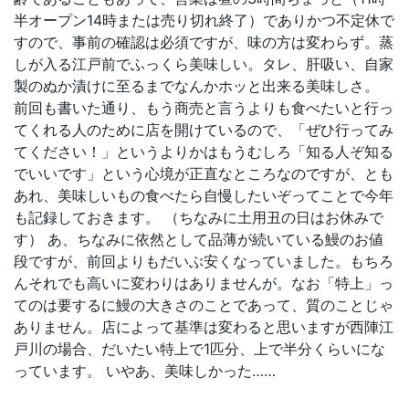
半オープン14時または売り切れ終了）でありかつ不定休で
すので、事前の確認は必須ですが、味の方は変わらず。蒸
しが入る江戸前でふっくら美味しい。タレ、肝吸い、自家
製のぬか漬けに至るまでなんかホッと出来る美味しさ。
前回も書いた通り、もう商売と言うよりも食べたいと行っ
てくれる人のために店を開けているので、「ぜひ行ってみ
てください！」というよりかはもうむしろ「知る人ぞ知る
でいいです」という心境が正直なところなのですが、とも
あれ、美味しいもの食べたら自慢したいぞってことで今年
も記録しておきます。 （ちなみに土用丑の日はお休みで
す） あ、ちなみに依然として品薄が続いている鰻のお値
段ですが、前回よりもだいぶ安くなっていました。もちろ
んそれでも高いに変わりはありませんが。なお「特上」っ
てのは要するに鰻の大きさのことであって、質のことじゃ
ありません。店によって基準は変わると思いますが西陣江
戸川の場合、だいたい特上で1匹分、上で半分くらいにな
っています。 いやあ、美味しかった……