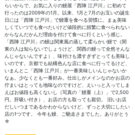
らいからで、お気に入りの鰻屋「西陣 江戸川」に初めて
行ったのは2009年の1月。以来、1月と7月のお互いの誕生
日には「西陣 江戸川」で鰻重を食べる習慣に。まぁ美味
しくていつでも食べたいけど値段的に頻繁に食べられない
からなんだかんだ理由を付けて食べに行くという感じ。
「西陣 江戸川」の鰻は関東風の蒸して柔らかい鰻で（関
東の人は知らないでしょうけど、関西の鰻って全然そんな
んじゃないんですよ）、味付けも濃すぎずとっても美味し
いのです。京都でも結構色んな店に食べに行ってるけど、
いまんとこ「西陣 江戸川」が一番美味しいんじゃないか
なぁ。少なくとも一番好み。仕出しがメインなのかお店の
佇まいはとっても地味なのですけど、えいっと入ってしま
えばお値段も高くないし（写真の「鰻重（上）」で2,500
円。肝吸い付き）、お店の方も取っても親切。 旧いお店
だしいつまであるかわからないけど、ずっと大切にしたい
店の1つです。 今年も鰻、ご馳走さまでした。ありがとう
☆