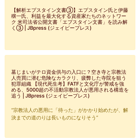
【解析エプスタイン文書③】エプスタイン氏と伊藤
穣一氏、利益を最大化する資産家たちのネットワー
ク 米司法省公開文書「エプスタイン文書」を読み解
く③ | JBpress (ジェイビープレス)
墓じまいがテロ資金供与の入口に？空き寺と宗教法
人売買に潜む危険なカラクリ、疲弊した寺院を狙う
犯罪組織 【現代死生考】FATFと文化庁が警戒を強
める、5000超の不活動宗教法人が悪用される構造を
追う | JBpress (ジェイビープレス)
“宗教法人の悪用に「待った」がかかり始めたが、解
決までの道のりは長いものになりそう”