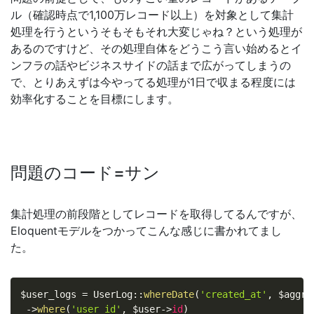
ル（確認時点で1,100万レコード以上）を対象として集計
処理を行うというそもそもそれ大変じゃね？という処理が
あるのですけど、その処理自体をどうこう言い始めるとイ
ンフラの話やビジネスサイドの話まで広がってしまうの
で、とりあえずは今やってる処理が1日で収まる程度には
効率化することを目標にします。
問題のコード=サン
集計処理の前段階としてレコードを取得してるんですが、
Eloquentモデルをつかってこんな感じに書かれてまし
た。
$user_logs
=
UserLog
::
whereDate
(
'created_at'
,
$aggre
-
>
where
(
'user_id'
,
$user
-
>
id
)