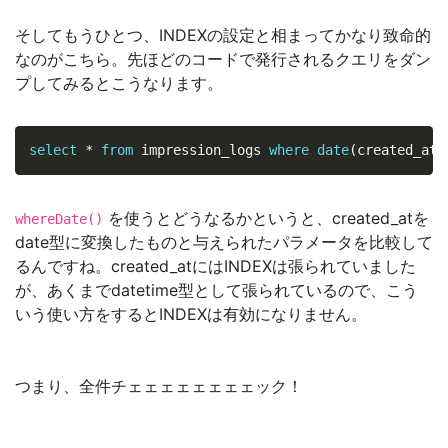
そしてもうひとつ、INDEXの設定と相まってかなり致命的
なのがこちら。先ほどのコードで発行されるクエリをダン
プしてみるとこうなります。
select
*
from
 impression_logs 
where
date
(
created_at
)
を使うとどうなるかというと、created_atを
whereDate()
date型に変換したものと与えられたパラメータを比較して
るんですね。created_atにはINDEXは張られていました
が、あくまでdatetime型として張られているので、こう
いう使い方をするとINDEXは有効になりません。
つまり、全件チェェェェェェェェック！