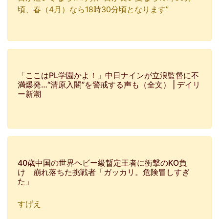
頃、春（4月）なら18時30分頃となります”
「ここはPL学園かよ！」中日ナインが立浪監督に不
満爆発…“清原入閣”を警戒する声も（全文） | デイリ
ー新潮
40歳中国の世界ヘビー級暫定王者に衝撃のKO負
け 崩れ落ちた挑戦者「ガッカリ。危険冒しすぎ
た」
すげえ