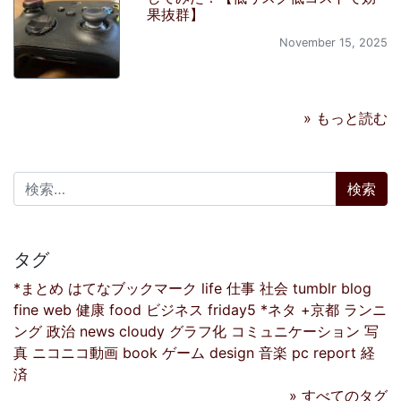
果抜群】
November 15, 2025
» もっと読む
検索:
タグ
*まとめ
はてなブックマーク
life
仕事
社会
tumblr
blog
fine
web
健康
food
ビジネス
friday5
*ネタ
+京都
ランニ
ング
政治
news
cloudy
グラフ化
コミュニケーション
写
真
ニコニコ動画
book
ゲーム
design
音楽
pc
report
経
済
» すべてのタグ