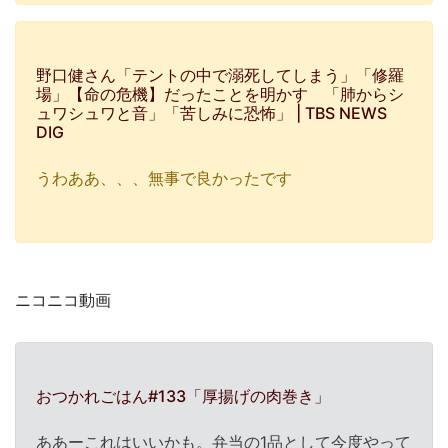
野口健さん「テントの中で溺死してしまう」「修羅
場」【命の危機】だったことを明かす 「肺からシ
ュワシュワと音」「苦しみに恐怖」 | TBS NEWS
DIG
うわああ、、、無事で良かったです
ニコニコ動画
おつかれごはん#133「厚揚げの肉巻き」
ああーこれはいいかも。弁当の1品として今度やって