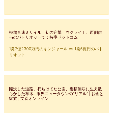
極超音速ミサイル、初の迎撃 ウクライナ、西側供
与のパトリオットで：時事ドットコム
1発7億2300万円のキンジャール vs 1発5億円のパト
リオット
陥没した道路、朽ちはてた公園、縦横無尽に生え散
らかした草木…限界ニュータウンの“リアル” | お金と
家族 | 文春オンライン