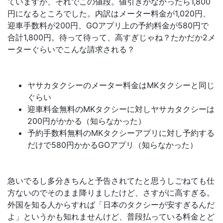
ていますが、それでこの値段。値引きがなかったら1,800
円になるところでした。内訳はメーター料金が1,020円、
迎車手数料が200円、GOアプリ上の予約料金が580円で
合計1,800円。待って待って、高すぎじゃね？たかだか2メ
ーターぐらいでこんな請求される？
ヤサカタクシーのメーター料金はMKタクシーと同じ
ぐらい
迎車料金無料のMKタクシーに対しヤサカタクシーは
200円がかかる（知らなかった）
予約手数料無料のMKタクシーアプリに対し予約する
だけで580円かかるGOアプリ（知らなかった）
急いでるし多分きちんと予告されてたと思うしごねても仕
方ないのでそのまま降りましたけど、さすがに高すぎる。
外国を知る人からすれば「日本のタクシーが安すぎるんだ
よ」というかも知れませんけど、普段払っている料金とど