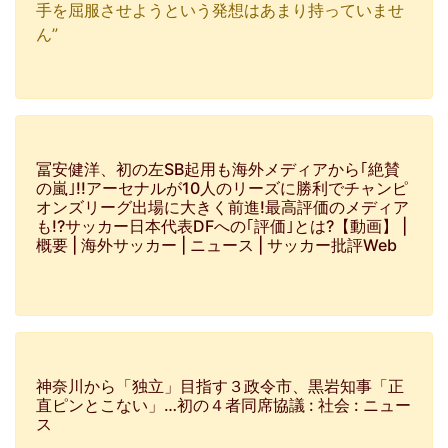
手を屈服させようという発想はあまり持っていませ
ん”
冨安健洋、初の左SB起用も海外メディアから｢絶賛
の嵐｣!!アーセナルが10人のリーズに勝利でチャンピ
オンズリーグ出場に大きく前進!最高評価のメディア
も!?サッカー日本代表DFへの｢評価｣とは?【動画】 |
概要 | 海外サッカー | ニュース | サッカー批評Web
神奈川から「独立」目指す３政令市、黒岩知事「正
直ピンとこない」…初の４者同席協議 : 社会 : ニュー
ス