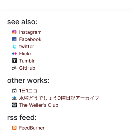
see also:
Instagram
Facebook
twitter
Flickr
Tumblr
GitHub
other works:
1日1ニコ
水曜どうでしょうD陣日記アーカイブ
The Weller's Club
rss feed:
FeedBurner