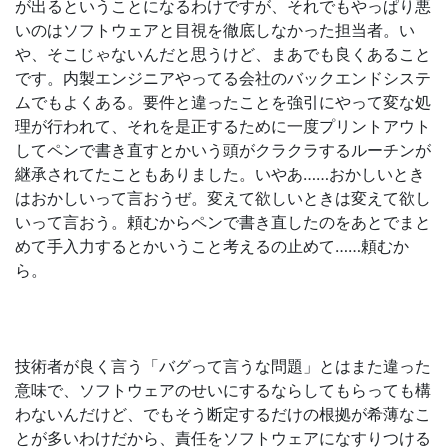
が出るということになるわけですが、それでもやっぱり悪
いのはソフトウェアと目視を徹底しなかった担当者。い
や、そこじゃないんだと思うけど、まあでも良くあること
です。内製エンジニアやってる会社のバックエンドシステ
ムでもよくある。要件と違ったことを強引にやって変な処
理が行われて、それを是正するために一度プリントアウト
してペンで書き直すとかいう頭がクラクラするルーチンが
継承されてたこともありました。いやあ……おかしいとき
はおかしいって言おうぜ。変えて欲しいときは変えて欲し
いって言おう。頼むからペンで書き直したのをあとでまと
めて手入力するとかいうこと考えるの止めて……頼むか
ら。
技術者が良く言う「バグって言うな問題」とはまた違った
意味で、ソフトウェアのせいにするならしてもらっても構
わないんだけど、でもそう断定するだけの根拠が希薄なこ
とが多いわけだから、責任をソフトウェアになすりつける