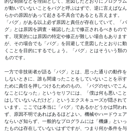
的な制限などを理由として、意図したとおりにプログラム
が動いていないことをバグと呼ぶはずで、逆に言えばなん
らかの原因があって起きる不具合であるとも言えます。
「バグ」がある以上必ず原因と責任が存在していて、「バ
グ」とは原因を調査・確認した上で修正されるべきもので
す。現実的には原因の特定や修正が難しい場合もあります
が、その場合でも「バグ」を回避して意図したとおりに動
くことを目的にするでしょう。「バグ」とはそういう類の
ものです。
一方で非技術者が語る「バグ」とは、思った通りの動作を
しないときに、誰も間違ったことをしていないことを示す
ために責任を押しつけるためのもの。「バグのせいでこん
なことになった」というセリフには、「僕は何も悪いこと
はしていないんだけど」というエクスキューズが隠されて
います。ここでは本当に「バグ」であるかどうかは問われ
ず、原因不明であればあるほどよい。機械やハードウェア
ならいざ知らず、一般的なプログラムには「機嫌」といっ
たものは存在していないはずですが、つまり何か条件を与